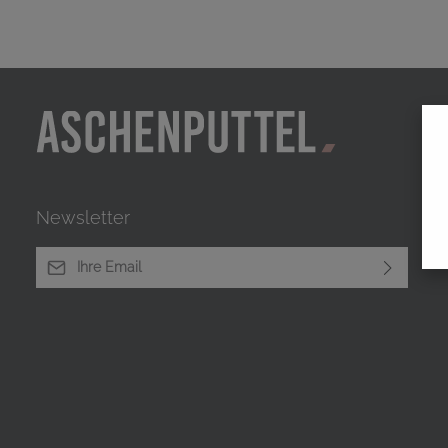
Newsletter
E-Mail-Adresse*
Ich habe die
Datenschutzbestimmungen
zur Kenntnis
genommen und die
AGB
gelesen und bin mit ihnen
einverstanden.