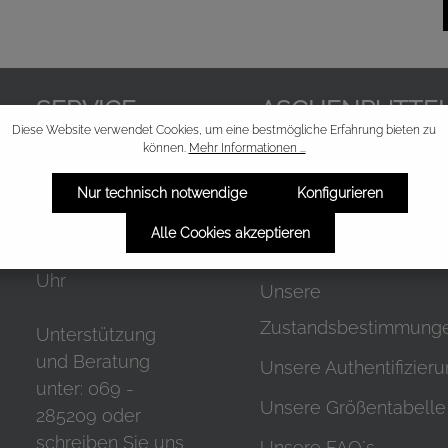
SERVICE
ASCHENPUTTE
Diese Website verwendet Cookies, um eine bestmögliche Erfahrung bieten zu
können.
Mehr Informationen ...
Öffnungszeiten
Unsere Boutique
Nur technisch notwendige
Konfigurieren
Mo-Fr, 11:00 -
Unsere Marken
18:00 Uhr
Alle Cookies akzeptieren
Unsere News
Sa. 10.00 - 17.00
Uhr
Unsere
Zustandsbestimmung
Unterstützung
und Beratung
Unsere Authentifizier
unter:
069 -
Unsere Größentabelle
285209
oder
schreiben Sie uns
Unsere FAQ´s