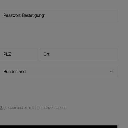
Passwort-Bestätigung*
PLZ
*
Ort*
Bundesland
GB
gelesen und bin mit ihnen einverstanden.