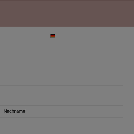
DE
OP
KOMMISSION & ANKAUF
BLOG
Nachname*