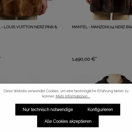
- LOUIS VUITTON NERZ PINK &
MANTEL - MANZONI 24 NERZ B
*
1.490,00 €*
Diese Website verwendet Cookies, um eine bestmögliche Erfahrung bieten zu
können.
Mehr Informationen ...
Nur technisch notwendige
Konfigurieren
Alle Cookies akzeptieren