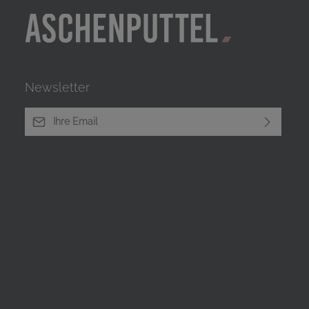
Newsletter
E-Mail-Adresse*
Ich habe die
Datenschutzbestimmungen
zur Kenntnis
genommen und die
AGB
gelesen und bin mit ihnen
einverstanden.