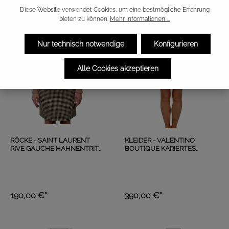
Diese Website verwendet Cookies, um eine bestmögliche Erfahrung
bieten zu können.
Mehr Informationen ...
Nur technisch notwendige
Konfigurieren
Alle Cookies akzeptieren
RÖCKE - SAINT LAURENT
KLEIDER - VALENTINO
RIVE GAUCHE HAHNENTRITT
BOUTIQUE KARIERTES
ROCK
SEIDENKLEID PINK
190,00 €*
390,00 €*