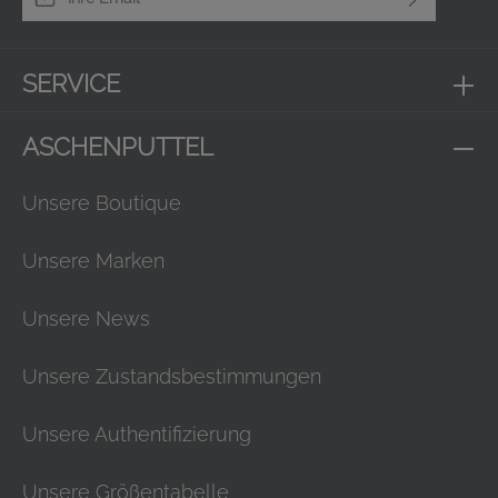
Ich habe die
Datenschutzbestimmungen
zur Kenntnis
genommen und die
AGB
gelesen und bin mit ihnen
SERVICE
einverstanden.
ASCHENPUTTEL
Unsere Boutique
Unsere Marken
Unsere News
Unsere Zustandsbestimmungen
Unsere Authentifizierung
Unsere Größentabelle